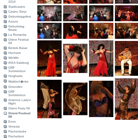
2010
Stadtcasino
Casino Steyr
Geburtstagsfest
Azzuro
Geburtstag
Beate
La Romanita
Orient Festival
09
Bertels Basar
Hochzeit
WinWin
IKEA Salzburg
ORF
Sommertour
Hurghada
Waldsch�nke
Gmunden
ORF
Sommertour
Antenne Lady's
Night
Orient Party 09
Orient Festival
08
Enns
Venezia
Fischerstube
Fischerbrot