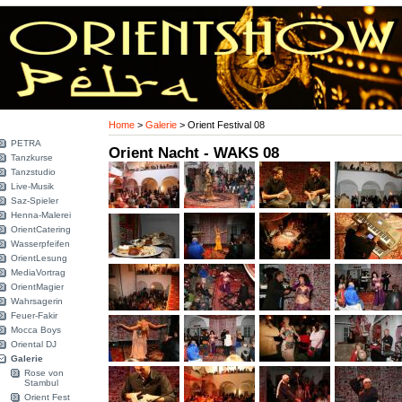
Home
>
Galerie
>
Orient Festival 08
PETRA
Orient Nacht - WAKS 08
Tanzkurse
Tanzstudio
Live-Musik
Saz-Spieler
Henna-Malerei
OrientCatering
Wasserpfeifen
OrientLesung
MediaVortrag
OrientMagier
Wahrsagerin
Feuer-Fakir
Mocca Boys
Oriental DJ
Galerie
Rose von
Stambul
Orient Fest