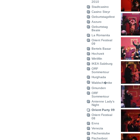
2010
Stadtcasino
Casino Steyr
Geburtstagsfest
Azzuro
Geburtstag
Beate
La Romanita
Orient Festival
09
Bertels Basar
Hochzeit
WinWin
IKEA Salzburg
ORF
Sommertour
Hurghada
Waldsch�nke
Gmunden
ORF
Sommertour
Antenne Lady's
Night
Orient Party 09
Orient Festival
08
Enns
Venezia
Fischerstube
Fischerbrot