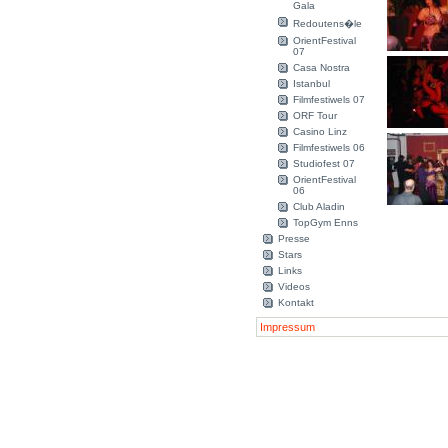
Gala
Redoutens�le
OrientFestival
07
Casa Nostra
Istanbul
Filmfestiwels 07
ORF Tour
Casino Linz
Filmfestiwels 06
Studiofest 07
OrientFestival
06
Club Aladin
TopGym Enns
Presse
Stars
Links
Videos
Kontakt
Impressum