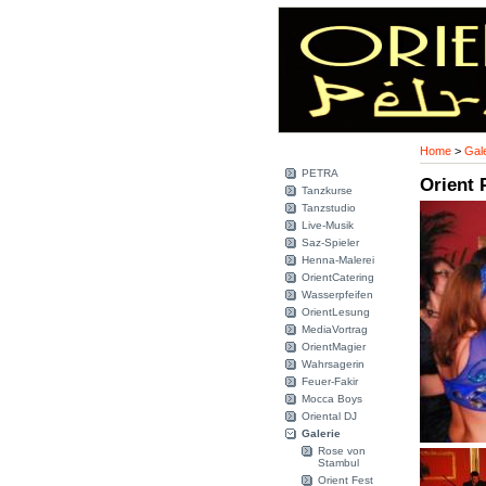
Home
>
Gale
PETRA
Orient 
Tanzkurse
Tanzstudio
Live-Musik
Saz-Spieler
Henna-Malerei
OrientCatering
Wasserpfeifen
OrientLesung
MediaVortrag
OrientMagier
Wahrsagerin
Feuer-Fakir
Mocca Boys
Oriental DJ
Galerie
Rose von
Stambul
Orient Fest