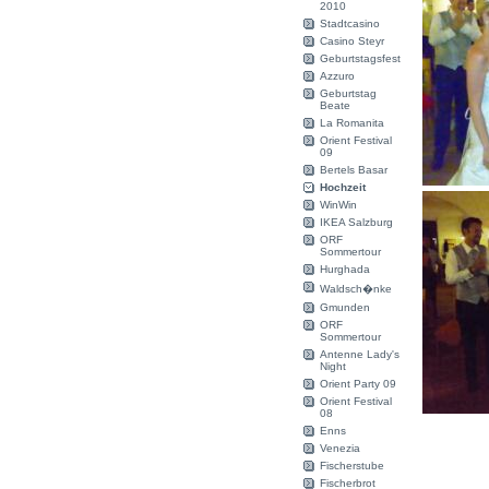
2010
Stadtcasino
Casino Steyr
Geburtstagsfest
Azzuro
Geburtstag
Beate
La Romanita
Orient Festival
09
Bertels Basar
Hochzeit
WinWin
IKEA Salzburg
ORF
Sommertour
Hurghada
Waldsch�nke
Gmunden
ORF
Sommertour
Antenne Lady's
Night
Orient Party 09
Orient Festival
08
Enns
Venezia
Fischerstube
Fischerbrot