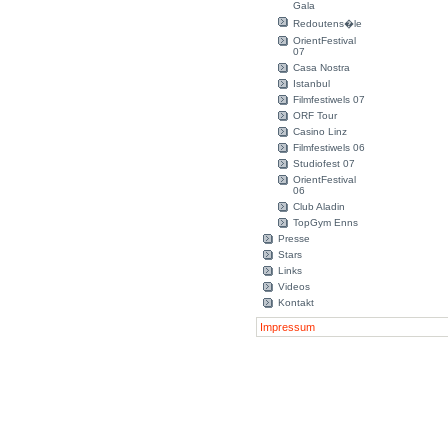
Gala
Redoutens�le
OrientFestival
07
Casa Nostra
Istanbul
Filmfestiwels 07
ORF Tour
Casino Linz
Filmfestiwels 06
Studiofest 07
OrientFestival
06
Club Aladin
TopGym Enns
Presse
Stars
Links
Videos
Kontakt
Impressum