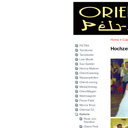
Home
>
Gale
PETRA
Hochze
Tanzkurse
Tanzstudio
Live-Musik
Saz-Spieler
Henna-Malerei
OrientCatering
Wasserpfeifen
OrientLesung
MediaVortrag
OrientMagier
Wahrsagerin
Feuer-Fakir
Mocca Boys
Oriental DJ
Galerie
Rose von
Stambul
Orient Fest