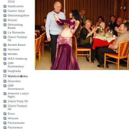
2010
Stadtcasino
Casino Steyr
Geburtstagsfest
Azzuro
Geburtstag
Beate
La Romanita
Orient Festival
09
Bertels Basar
Hochzeit
WinWin
IKEA Salzburg
ORF
Sommertour
Hurghada
Waldsch�nke
Gmunden
ORF
Sommertour
Antenne Lady's
Night
Orient Party 09
Orient Festival
08
Enns
Venezia
Fischerstube
Fischerbrot