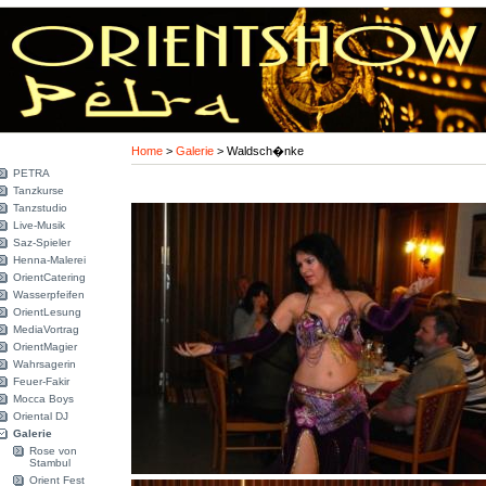
Home
>
Galerie
>
Waldsch�nke
PETRA
Tanzkurse
Tanzstudio
Live-Musik
Saz-Spieler
Henna-Malerei
OrientCatering
Wasserpfeifen
OrientLesung
MediaVortrag
OrientMagier
Wahrsagerin
Feuer-Fakir
Mocca Boys
Oriental DJ
Galerie
Rose von
Stambul
Orient Fest