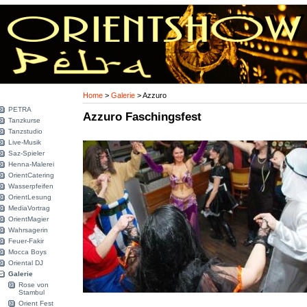
Home
>
Galerie
>
Azzuro
PETRA
Azzuro Faschingsfest
Tanzkurse
Tanzstudio
Live-Musik
Saz-Spieler
Henna-Malerei
OrientCatering
Wasserpfeifen
OrientLesung
MediaVortrag
OrientMagier
Wahrsagerin
Feuer-Fakir
Mocca Boys
Oriental DJ
Galerie
Rose von
Stambul
Orient Fest